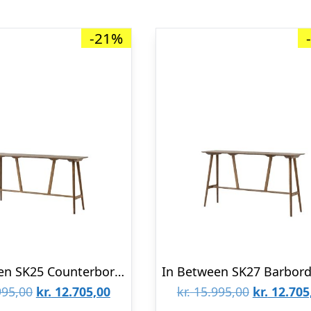
-21%
In Between SK25 Counterbord L190 Røget Eg
Den
Den
Den
95,00
kr.
12.705,00
kr.
15.995,00
kr.
12.705