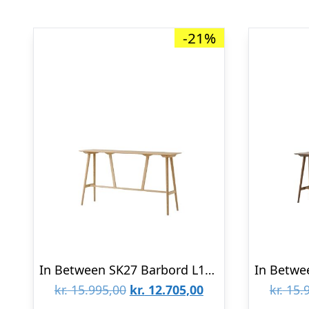
-21%
In Between SK27 Barbord L190 Lakeret Eg
Den
Den
kr.
15.995,00
kr.
12.705,00
kr.
15.9