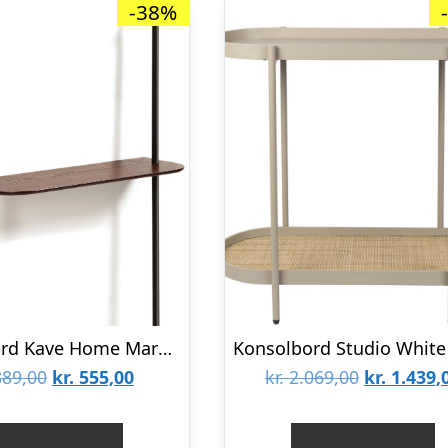
-38%
Konsolbord Kave Home Marcolina – egefinér valnødfinish & matsort metalstel med integreret knagerække
Den
Den
Den
89,00
kr.
555,00
kr.
2.069,00
kr.
1.439,
oprindelige
aktuelle
oprindeli
pris
pris
pris