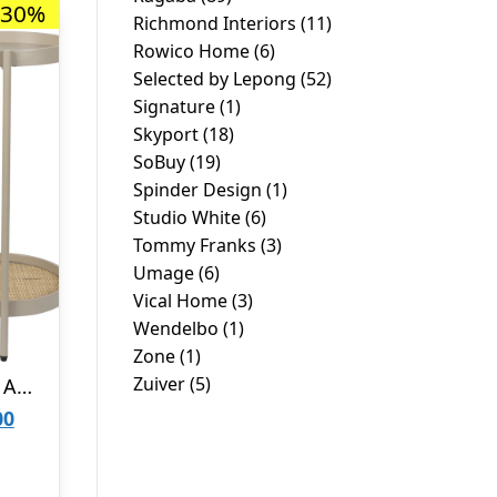
-30%
Richmond Interiors
(11)
Rowico Home
(6)
Selected by Lepong
(52)
Signature
(1)
Skyport
(18)
SoBuy
(19)
Spinder Design
(1)
Studio White
(6)
Tommy Franks
(3)
Umage
(6)
Vical Home
(3)
Wendelbo
(1)
Zone
(1)
Zuiver
(5)
Konsolbord Studio White Amaya oval stenlysgrå lakeret MDF metalstel 85 x 39 x 76 cm
Den
00
ge
aktuelle
pris