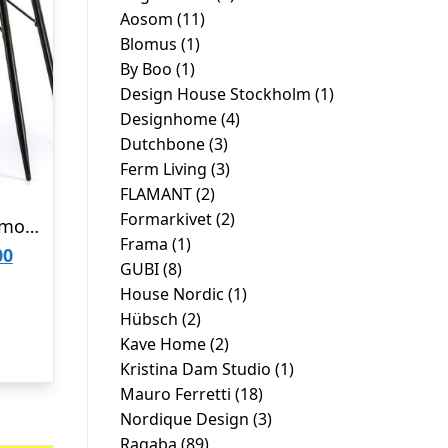
Aosom
(11)
Blomus
(1)
By Boo
(1)
Design House Stockholm
(1)
Designhome
(4)
Dutchbone
(3)
Ferm Living
(3)
FLAMANT
(2)
Formarkivet
(2)
Konsolbord i jern og marmor 120 x 36 cm – Sort/Brun
Frama
(1)
Den
00
GUBI
(8)
ge
aktuelle
House Nordic
(1)
pris
Hübsch
(2)
Kave Home
(2)
er:
Kristina Dam Studio
(1)
0.
kr. 1.699,00.
Mauro Ferretti
(18)
Nordique Design
(3)
Ragaba
(89)