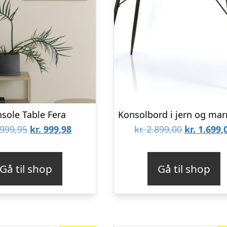
sole Table Fera
Den
Den
Den
999,95
kr.
999,98
kr.
2.899,00
kr.
1.699,
oprindelige
aktuelle
oprindeli
pris
pris
pris
Gå til shop
Gå til shop
var:
er:
var:
kr. 1.999,95.
kr. 999,98.
kr. 2.899,0