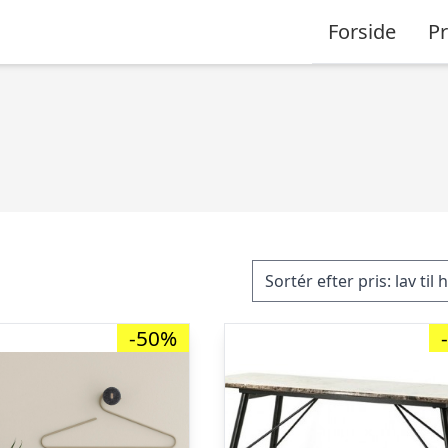
Forside
P
-50%