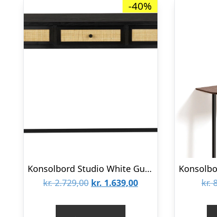
-40%
Konsolbord Studio White Guuji, antracit, rattan & metal, MDF-finér, 120Ã40Ã76 cm
Den
Den
kr.
2.729,00
kr.
1.639,00
kr.
8
oprindelige
aktuelle
pris
pris