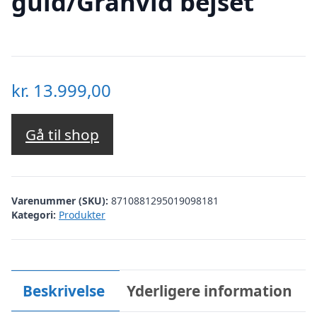
guld/Gråhvid bejset
kr.
13.999,00
Gå til shop
Varenummer (SKU):
8710881295019098181
Kategori:
Produkter
Beskrivelse
Yderligere information