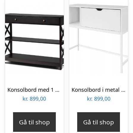
Konsolbord med 1 skuffe i mdf B100 x D30 cm – Brun
Konsolbord i metal og møbelplade H80 x B92 x D30 cm – Hvid
kr.
899,00
kr.
899,00
Gå til shop
Gå til shop