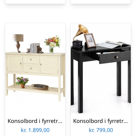
Konsolbord i fyrretræ B117 x D38 cm – Cremehvid
Konsolbord i fyrretræ og MDF B71 cm – Sort
kr.
1.899,00
kr.
799,00