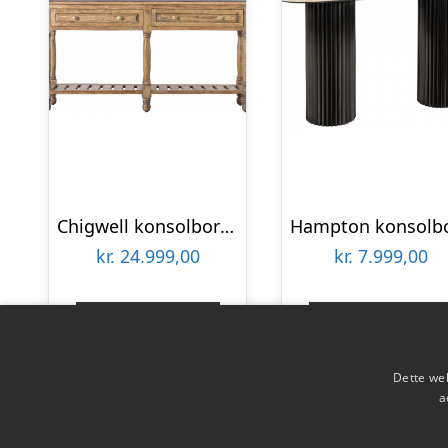
Chigwell konsolbord i mangotræ og sten 169 x 49 cm – Rustik natur/Mørkegrå
kr.
24.999,00
kr.
7.999,00
Gå til shop
Gå til shop
Dette web
a