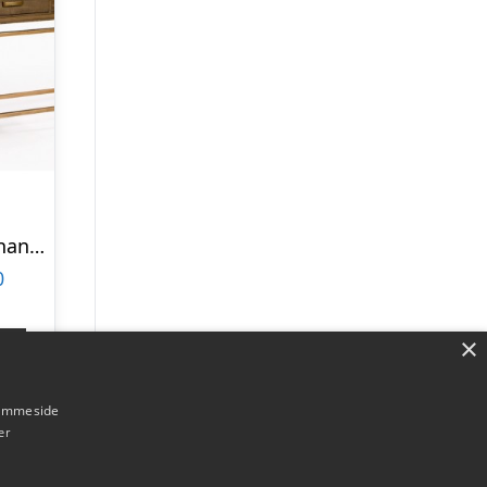
Konsolbord i genanvendt fyrretræ og metal B181 cm – Antik guld/Brunbejset
0
×
p
hjemmeside
er