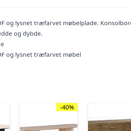
DF og lysnet træfarvet møbelplade. Konsolbor
redde og dybde.
ge
DF og lysnet træfarvet møbel
-40%