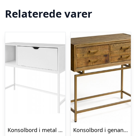
Relaterede varer
Konsolbord i metal og møbelplade H80 x B92 x D30 cm – Hvid
Konsolbord i genanvendt fyrretræ og metal B90 cm – Antik guld/Brunbejset