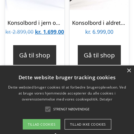
Konsolbord i jern og marmor 120 x 36 cm – Sort/Brun
Konsolbord i aldret egetræ og metal B140 cm – Antik sort/Pigmenteret
Den
Den
kr.
2.899,00
kr.
1.699,00
kr.
6.999,00
oprindelige
aktuelle
pris
pris
Gå til shop
Gå til shop
var:
er:
×
kr. 2.899,00.
kr. 1.699,00.
Dette website bruger tracking cookies
Dette websted bruger cookies til at forbedre brugeroplevelsen. Ved
at bruge vores hjemmeside accepterer du alle cookies i
Varekategorier
overensstemmelse med vores cookiepolitik.
Detaljer
Produkter
STRENGT NØDVENDIGE
TILLAD COOKIES
TILLAD IKKE COOKIES
Copyright 2026 - Pilanto Aps