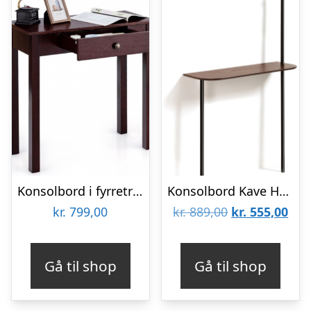
Konsolbord i fyrretræ og MDF B71 cm – Brun
Konsolbord Kave Home Marcolina – egefinér valnødfinish & matsort metalstel med integreret knagerække
Den
De
kr.
799,00
kr.
889,00
kr.
555,00
oprindelige
aktu
pris
pris
Gå til shop
Gå til shop
var:
er:
kr. 889,00.
kr. 