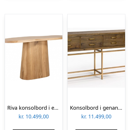
Riva konsolbord i egetræ 140 x 40 cm – Eg
Konsolbord i genanvendt fyrretræ og metal B181 cm – Antik guld/Brunbejset
kr.
10.499,00
kr.
11.499,00