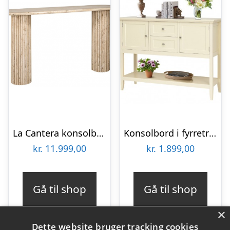
La Cantera konsolbord i travertin 160 x 38 cm – Travertin
Konsolbord i fyrretræ B117 x D38 cm – Cremehvid
kr.
11.999,00
kr.
1.899,00
Gå til shop
Gå til shop
×
Dette website bruger tracking cookies