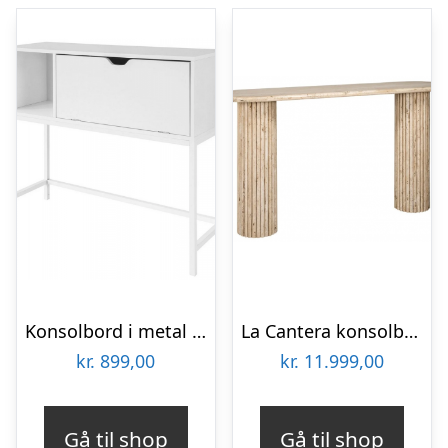
Konsolbord i metal og møbelplade H80 x B92 x D30 cm – Hvid
La Cantera konsolbord i travertin 160 x 38 cm – Travertin
kr.
899,00
kr.
11.999,00
Gå til shop
Gå til shop