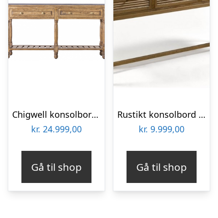
Chigwell konsolbord i mangotræ og sten 169 x 49 cm – Rustik natur/Mørkegrå
Rustikt konsolbord i egetræ B160 cm – Børstet eg
kr.
24.999,00
kr.
9.999,00
Gå til shop
Gå til shop