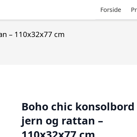
Forside
P
tan – 110x32x77 cm
Boho chic konsolbord 
jern og rattan –
110x32x77 cm