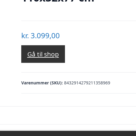
kr.
3.099,00
Gå til shop
Varenummer (SKU):
8432914279211358969