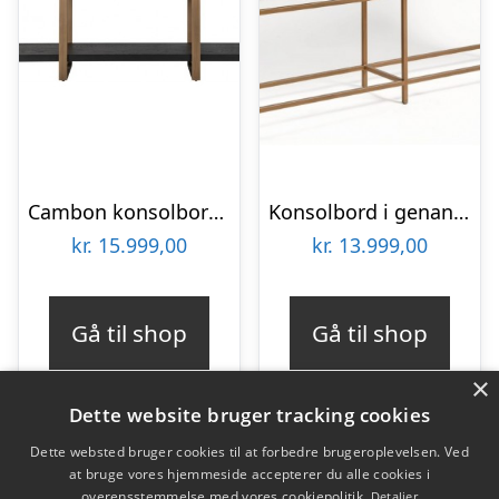
Cambon konsolbord i stål og egetræsfinér B180 cm – Børstet bronze/Mørk kaffebrun
Konsolbord i genanvendt egetræ og metal B181 cm – Antik guld/Gråhvid bejset
kr.
15.999,00
kr.
13.999,00
Gå til shop
Gå til shop
×
Dette website bruger tracking cookies
Dette websted bruger cookies til at forbedre brugeroplevelsen. Ved
at bruge vores hjemmeside accepterer du alle cookies i
Varekategorier
overensstemmelse med vores cookiepolitik.
Detaljer