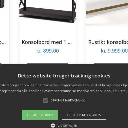
Hampton konsolbord i MDF og travertin 150 x 46 cm – Sort/Travertin
Konsolbord med 1 skuffe i mdf B100 x D30 cm – Brun
kr.
899,00
kr.
9.999,00
Gå til shop
Gå til sho
Dette website bruger tracking cookies
sted bruger cookies til at forbedre brugeroplevelsen. Ved at bruge vores 
ccepterer du alle cookies i overensstemmelse med vores cookiepolitik.
Detalj
STRENGT NØDVENDIGE
TILLAD COOKIES
TILLAD IKKE COOKIES
VIS DETALJER