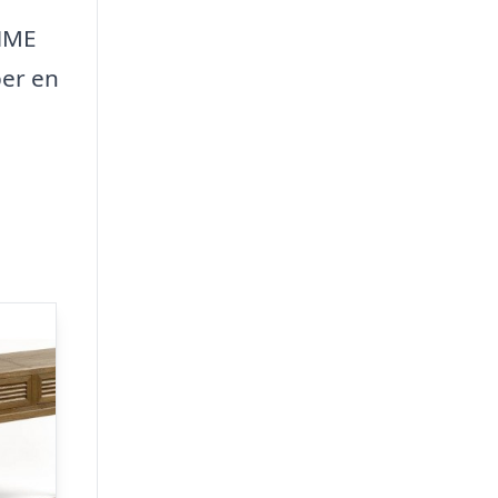
SHME
ber en