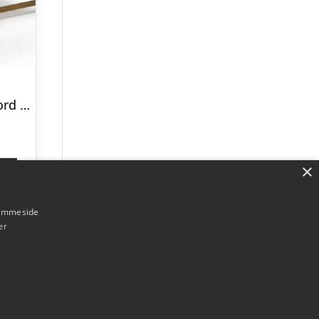
Rustikt konsolbord i egetræ B160 cm – Børstet eg
×
p
hjemmeside
er