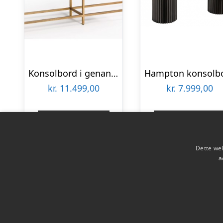
Konsolbord i genanvendt fyrretræ og metal B181 cm – Antik guld/Brunbejset
kr.
11.499,00
kr.
7.999,00
Gå til shop
Gå til shop
Dette web
a