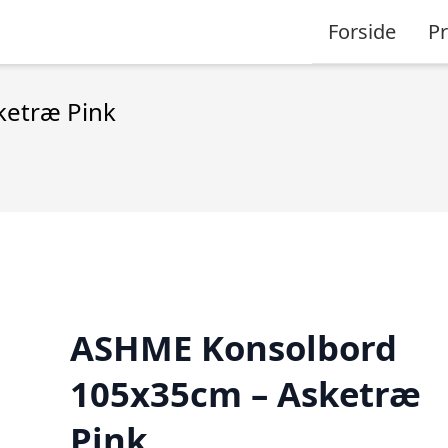
Forside
P
etræ Pink
ASHME Konsolbord
105x35cm – Asketræ
Pink